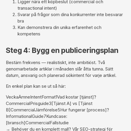
Ligger nära ett köpbeslut (commercial och
transactional intent)
Svarar på frågor som dina konkurrenter inte besvarar
bra
Kan demonstrera din unika erfarenhet och
kompetens
Steg 4: Bygg en publiceringsplan
Bestäm frekvens — realistiskt, inte ambitiöst. Två
genomarbetade artiklar i månaden slår åtta tunna. Sätt
datum, ansvarig och planerad sökintent för varje artikel.
En enkel plan kan se ut så här:
VeckaÄmneIntentFormat1Vad kostar [tjänst]?
CommercialPrisguide3[Tjänst A] vs [Tjänst
B]CommercialJämförelse5Hur fungerar [process]?
InformationalGuide7Kundcase:
[bransch]CommercialFallstudie
→ Behöver du en komplett mall? Vår
SEO-strategi för