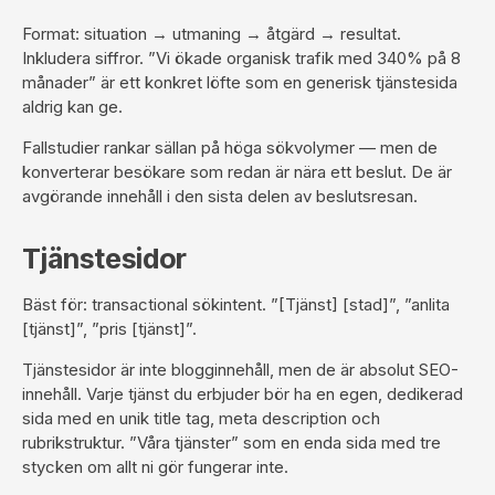
Format: situation → utmaning → åtgärd → resultat.
Inkludera siffror. ”Vi ökade organisk trafik med 340% på 8
månader” är ett konkret löfte som en generisk tjänstesida
aldrig kan ge.
Fallstudier rankar sällan på höga sökvolymer — men de
konverterar besökare som redan är nära ett beslut. De är
avgörande innehåll i den sista delen av beslutsresan.
Tjänstesidor
Bäst för: transactional sökintent. ”[Tjänst] [stad]”, ”anlita
[tjänst]”, ”pris [tjänst]”.
Tjänstesidor är inte blogginnehåll, men de är absolut SEO-
innehåll. Varje tjänst du erbjuder bör ha en egen, dedikerad
sida med en unik
title tag, meta description och
rubrikstruktur
. ”Våra tjänster” som en enda sida med tre
stycken om allt ni gör fungerar inte.