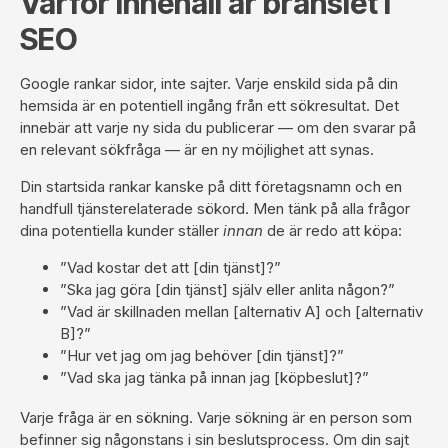
Varför innehåll är bränslet i
SEO
Google rankar sidor, inte sajter. Varje enskild sida på din
hemsida är en potentiell ingång från ett sökresultat. Det
innebär att varje ny sida du publicerar — om den svarar på
en relevant sökfråga — är en ny möjlighet att synas.
Din startsida rankar kanske på ditt företagsnamn och en
handfull tjänsterelaterade sökord. Men tänk på alla frågor
dina potentiella kunder ställer
innan
de är redo att köpa:
”Vad kostar det att [din tjänst]?”
”Ska jag göra [din tjänst] själv eller anlita någon?”
”Vad är skillnaden mellan [alternativ A] och [alternativ
B]?”
”Hur vet jag om jag behöver [din tjänst]?”
”Vad ska jag tänka på innan jag [köpbeslut]?”
Varje fråga är en sökning. Varje sökning är en person som
befinner sig någonstans i sin beslutsprocess. Om din sajt