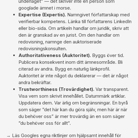
underlaget” — det skriver inte en person som
googlade ämnet i morse.
Expertise (Expertis).
Namngivet författarskap med
verifierbar kompetens. Länka till författarens LinkedIn
eller bio-sida. Om artikeln handlar om juridik, skriv att
den är granskad av en jurist. Om den handlar om
redovisning, namnge den auktoriserade
redovisningskonsulten.
Authoritativeness (Auktoritet).
Byggs över tid.
Publicera konsekvent inom ditt ämnesområde. Bli
citerad av andra. Bygg en
naturlig länkprofil
.
Auktoritet är inte något du deklarerar — det är något
andra bekräftar.
Trustworthiness (Trovärdighet).
Var transparent.
Visa vem som skrivit innehållet. Datummärk artiklar.
Uppdatera dem. Var ärlig om begränsningar. En byrå
som säger ”det här kan du göra själv, men här är när
du behöver oss” är mer trovärdig än en som säger
”du behöver oss för allt”.
→ Läs
Googles egna riktlinjer om hjälpsamt innehåll
för