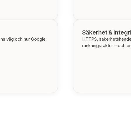
Säkerhet & integr
rens väg och hur Google
HTTPS, säkerhetsheader
rankningsfaktor – och en