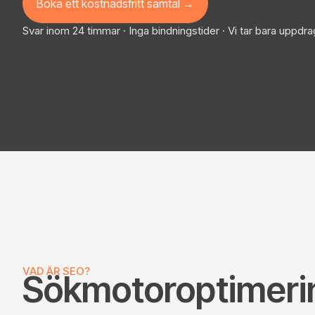
Boka ett kostnadsfritt samtal →
Svar inom 24 timmar · Inga bindningstider · Vi tar bara uppdrag
VAD ÄR SEO?
Sökmotoroptimerin