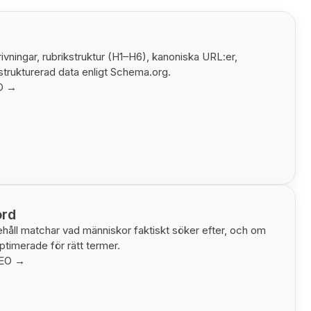
ivningar, rubrikstruktur (H1–H6), kanoniska URL:er,
strukturerad data enligt Schema.org.
EO →
ord
nehåll matchar vad människor faktiskt söker efter, och om
optimerade för rätt termer.
SEO →