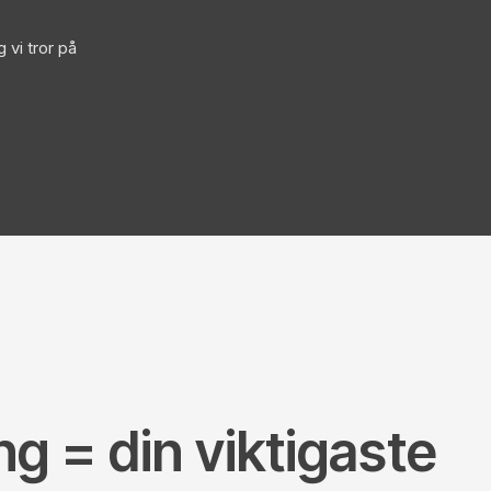
 vi tror på
g = din viktigaste