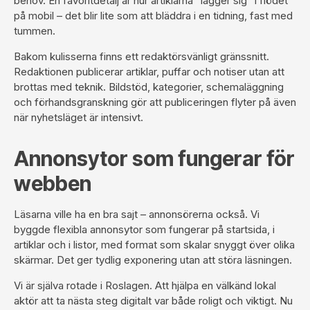
behov. En favoritdetalj är hur artiklarna ”lägger sig” i flödet
på mobil – det blir lite som att bläddra i en tidning, fast med
tummen.
Bakom kulisserna finns ett redaktörsvänligt gränssnitt.
Redaktionen publicerar artiklar, puffar och notiser utan att
brottas med teknik. Bildstöd, kategorier, schemaläggning
och förhandsgranskning gör att publiceringen flyter på även
när nyhetsläget är intensivt.
Annonsytor som fungerar för
webben
Läsarna ville ha en bra sajt – annonsörerna också. Vi
byggde flexibla annonsytor som fungerar på startsida, i
artiklar och i listor, med format som skalar snyggt över olika
skärmar. Det ger tydlig exponering utan att störa läsningen.
Vi är själva rotade i Roslagen. Att hjälpa en välkänd lokal
aktör att ta nästa steg digitalt var både roligt och viktigt. Nu