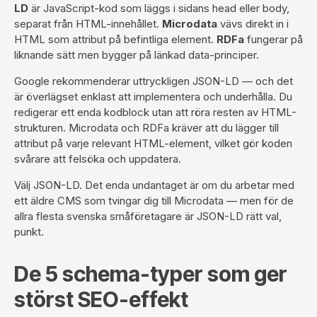
LD
är JavaScript-kod som läggs i sidans head eller body,
separat från HTML-innehållet.
Microdata
vävs direkt in i
HTML som attribut på befintliga element.
RDFa
fungerar på
liknande sätt men bygger på länkad data-principer.
Google rekommenderar uttryckligen JSON-LD — och det
är överlägset enklast att implementera och underhålla. Du
redigerar ett enda kodblock utan att röra resten av HTML-
strukturen. Microdata och RDFa kräver att du lägger till
attribut på varje relevant HTML-element, vilket gör koden
svårare att felsöka och uppdatera.
Välj JSON-LD. Det enda undantaget är om du arbetar med
ett äldre CMS som tvingar dig till Microdata — men för de
allra flesta svenska småföretagare är JSON-LD rätt val,
punkt.
De 5 schema-typer som ger
störst SEO-effekt