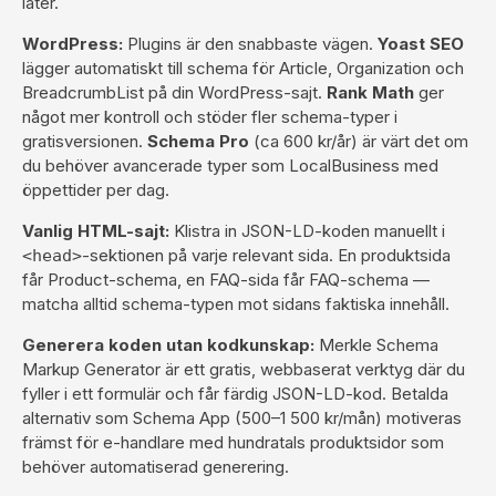
låter.
WordPress:
Plugins är den snabbaste vägen.
Yoast SEO
lägger automatiskt till schema för Article, Organization och
BreadcrumbList på din
WordPress-sajt
.
Rank Math
ger
något mer kontroll och stöder fler schema-typer i
gratisversionen.
Schema Pro
(ca 600 kr/år) är värt det om
du behöver avancerade typer som LocalBusiness med
öppettider per dag.
Vanlig HTML-sajt:
Klistra in JSON-LD-koden manuellt i
-sektionen på varje relevant sida. En produktsida
<head>
får Product-schema, en FAQ-sida får FAQ-schema —
matcha alltid schema-typen mot sidans faktiska innehåll.
Generera koden utan kodkunskap:
Merkle Schema
Markup Generator är ett gratis, webbaserat verktyg där du
fyller i ett formulär och får färdig JSON-LD-kod. Betalda
alternativ som Schema App (500–1 500 kr/mån) motiveras
främst för e-handlare med hundratals produktsidor som
behöver automatiserad generering.