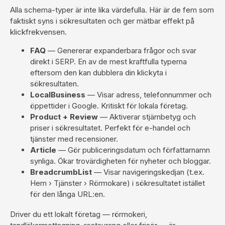
Alla schema-typer är inte lika värdefulla. Här är de fem som
faktiskt syns i sökresultaten och ger mätbar effekt på
klickfrekvensen.
FAQ
— Genererar expanderbara frågor och svar
direkt i SERP. En av de mest kraftfulla typerna
eftersom den kan dubblera din klickyta i
sökresultaten.
LocalBusiness
— Visar adress, telefonnummer och
öppettider i Google. Kritiskt för lokala företag.
Product + Review
— Aktiverar stjärnbetyg och
priser i sökresultatet. Perfekt för e-handel och
tjänster med recensioner.
Article
— Gör publiceringsdatum och författarnamn
synliga. Ökar trovärdigheten för nyheter och bloggar.
BreadcrumbList
— Visar navigeringskedjan (t.ex.
Hem › Tjänster › Rörmokare) i sökresultatet istället
för den långa URL:en.
Driver du ett lokalt företag — rörmokeri,