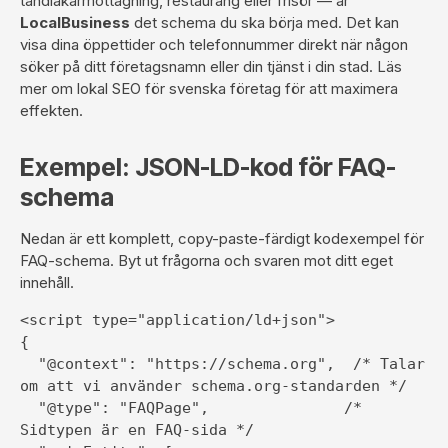
tandläkarmottagning, restaurang eller frisör — är
LocalBusiness
det schema du ska börja med. Det kan
visa dina öppettider och telefonnummer direkt när någon
söker på ditt företagsnamn eller din tjänst i din stad. Läs
mer om
lokal SEO för svenska företag
för att maximera
effekten.
Exempel: JSON-LD-kod för FAQ-
schema
Nedan är ett komplett, copy-paste-färdigt kodexempel för
FAQ-schema. Byt ut frågorna och svaren mot ditt eget
innehåll.
<script type="application/ld+json">

{

  "@context": "https://schema.org",  /* Talar 
om att vi använder schema.org-standarden */

  "@type": "FAQPage",               /* 
Sidtypen är en FAQ-sida */
