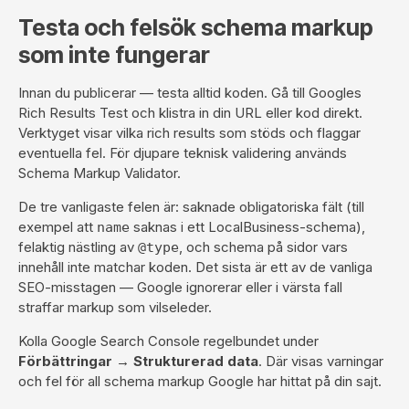
Testa och felsök schema markup
som inte fungerar
Innan du publicerar — testa alltid koden. Gå till
Googles
Rich Results Test
och klistra in din URL eller kod direkt.
Verktyget visar vilka rich results som stöds och flaggar
eventuella fel. För djupare teknisk validering används
Schema Markup Validator
.
De tre vanligaste felen är: saknade obligatoriska fält (till
exempel att
saknas i ett LocalBusiness-schema),
name
felaktig nästling av
, och schema på sidor vars
@type
innehåll inte matchar koden. Det sista är ett av de
vanliga
SEO-misstagen
— Google ignorerar eller i värsta fall
straffar markup som vilseleder.
Kolla Google Search Console regelbundet under
Förbättringar → Strukturerad data
. Där visas varningar
och fel för all schema markup Google har hittat på din sajt.