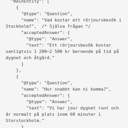
  "mainEntity": [

    {

      "@type": "Question",

      "name": "Vad kostar ett rörjoursbesök i 
Stockholm?",  /* Själva frågan */

      "acceptedAnswer": {

        "@type": "Answer",

        "text": "Ett rörjoursbesök kostar 
vanligtvis 1 200–2 500 kr beroende på tid på 
dygnet och åtgärd."

      }

    },

    {

      "@type": "Question",

      "name": "Hur snabbt kan ni komma?",

      "acceptedAnswer": {

        "@type": "Answer",

        "text": "Vi har jour dygnet runt och 
är normalt på plats inom 60 minuter i 
Storstockholm."

      }
