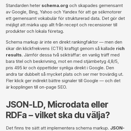
Standarden heter
schema.org
och skapades gemensamt
av Google, Bing, Yahoo och Yandex för att ge sökmotorer
ett gemensamt vokabulär för strukturerad data. Det gör det
möjligt att märka upp allt från recept och recensioner till
produkter och lokala företag.
Schema markup är inte en direkt rankingfaktor — men den
ökar din klickfrekvens (CTR) kraftigt genom så kallade
rich
results
. Jämför dessa två sökträffar: en vanlig träff med
bara titel och beskrivning, mot en med stjärnbetyg 4,8/5,
pris 495 kr och öppettider synliga direkt i Google. Den
andra tar dubbelt så mycket plats och ser mer trovärdig ut.
Fler klick ger indirekt bättre signaler till Google — och det
är kopplingen till
on-page SEO
.
JSON-LD, Microdata eller
RDFa – vilket ska du välja?
Det finns tre sätt att implementera schema markup.
JSON-