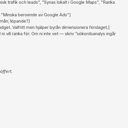
isk trafik och leads”, ”Synas lokalt i Google Maps”, ”Ranka
, ”Minska beroende av Google Ads”]
2 mån, löpande?]
get. Valfritt men hjälper byrån dimensionera förslaget.]
ni vill ranka för. Om ni inte vet — skriv ”sökordsanalys ingår
offert.