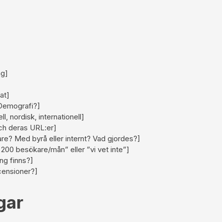
ng]
at]
Demografi?]
l, nordisk, internationell]
ch deras URL:er]
re? Med byrå eller internt? Vad gjordes?]
 200 besökare/mån” eller ”vi vet inte”]
ng finns?]
censioner?]
gar