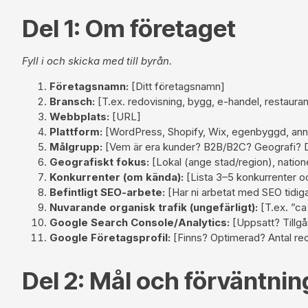
Del 1: Om företaget
Fyll i och skicka med till byrån.
Företagsnamn:
[Ditt företagsnamn]
Bransch:
[T.ex. redovisning, bygg, e-handel, restaura
Webbplats:
[URL]
Plattform:
[WordPress, Shopify, Wix, egenbyggd, ann
Målgrupp:
[Vem är era kunder? B2B/B2C? Geografi? 
Geografiskt fokus:
[Lokal (ange stad/region), nationel
Konkurrenter (om kända):
[Lista 3–5 konkurrenter o
Befintligt SEO-arbete:
[Har ni arbetat med SEO tidiga
Nuvarande organisk trafik (ungefärligt):
[T.ex. ”ca
Google Search Console/Analytics:
[Uppsatt? Tillgå
Google Företagsprofil:
[Finns? Optimerad? Antal re
Del 2: Mål och förväntnin