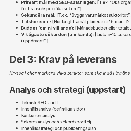
Primärt mål med SEO-satsningen:
[T.ex. ”Öka organ
för branschspecifika sökord”]
Sekundära mål:
[T.ex. ”Bygga varumärkesauktoritet”
Tidshorisont:
[Hur långt framåt planerar ni? 6 mån, 1
Budget (om ni vill ange):
[Månadsbudget eller totalbud
Viktigaste sökorden (om kända):
[Lista 5–10 sökord 
i uppdraget”.]
Del 3: Krav på leverans
Kryssa i eller markera vilka punkter som ska ingå i byråns 
Analys och strategi (uppstart)
Teknisk SEO-audit
Innehållsanalys (befintliga sidor)
Konkurrentanalys
Sökordsanalys och sökordsportfölj
Innehållsstrategi och publiceringsplan