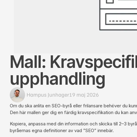
Mall: Kravspecif
upphandling
Hampus Junhager
19 maj 2026
Om du ska anlita en SEO-byrå eller frilansare behöver du kun
Den här mallen ger dig en färdig kravspecifikation du kan anv
Kopiera, anpassa med din information och skicka till 2–3 by
byråernas egna definitioner av vad ”SEO” innebär.