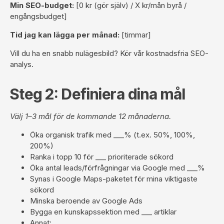
Min SEO-budget:
[0 kr (gör själv) / X kr/mån byrå /
engångsbudget]
Tid jag kan lägga per månad:
[timmar]
Vill du ha en snabb nulägesbild? Kör vår
kostnadsfria SEO-
analys
.
Steg 2: Definiera dina mål
Välj 1–3 mål för de kommande 12 månaderna.
Öka organisk trafik med ___% (t.ex. 50%, 100%,
200%)
Ranka i topp 10 för ___ prioriterade sökord
Öka antal leads/förfrågningar via Google med ___%
Synas i Google Maps-paketet för mina viktigaste
sökord
Minska beroende av Google Ads
Bygga en kunskapssektion med ___ artiklar
Annat: ___