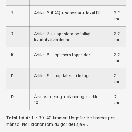
8
Artikel 6 (FAQ + schema) + lokal PR
2–3
tim
9
Artikel 7 + uppdatera befintligt +
2–3
kvartalsutvärdering
tim
10
Artikel 8 + optimera toppsidor
2–3
tim
11
Artikel 9 + uppdatera title tags
2
tim
12
Årsutvärdering + planering + artikel
3
10
tim
Total tid år 1:
~30–40 timmar. Ungefär tre timmar per
månad. Noll kronor (om du gör det själv).