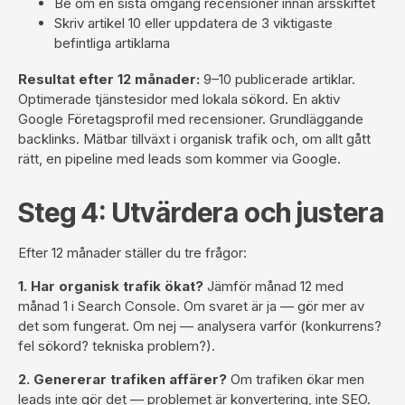
Be om en sista omgång recensioner innan årsskiftet
Skriv artikel 10 eller uppdatera de 3 viktigaste
befintliga artiklarna
Resultat efter 12 månader:
9–10 publicerade artiklar.
Optimerade tjänstesidor med lokala sökord. En aktiv
Google Företagsprofil
med recensioner. Grundläggande
backlinks. Mätbar tillväxt i organisk trafik och, om allt gått
rätt, en pipeline med leads som kommer via Google.
Steg 4: Utvärdera och justera
Efter 12 månader ställer du tre frågor:
1. Har organisk trafik ökat?
Jämför månad 12 med
månad 1 i Search Console. Om svaret är ja — gör mer av
det som fungerat. Om nej — analysera varför (konkurrens?
fel sökord? tekniska problem?).
2. Genererar trafiken affärer?
Om trafiken ökar men
leads inte gör det — problemet är konvertering, inte SEO.