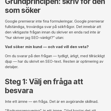
Grundprincipen: skriv för den
som söker
Google premierar inte fina formuleringar. Google premierar
fullständiga, trovärdiga svar på sökfrågor. Det innebär att
den viktigaste frågan innan du skriver en enda rad inte är
”hur skriver jag SEO-vänligt?” utan:
Vad söker min kund — och vad vill den veta?
Om du svarar på den frågan — tydligt, ärligt, med tillräckligt
djup — har du skrivit en SEO-text. Resten är optimering av
detaljer.
Steg 1: Välj en fråga att
besvara
Inte ett ämne — en fråga. Det är en avgörande skillnad.
”Badrumsrenovering” är ett ämne. ”Vad kostar det att