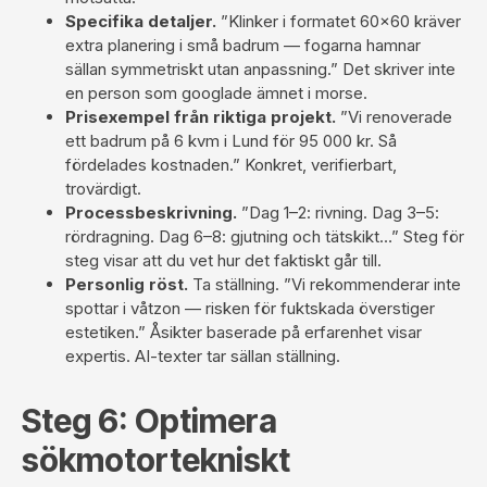
Specifika detaljer.
”Klinker i formatet 60×60 kräver
extra planering i små badrum — fogarna hamnar
sällan symmetriskt utan anpassning.” Det skriver inte
en person som googlade ämnet i morse.
Prisexempel från riktiga projekt.
”Vi renoverade
ett badrum på 6 kvm i Lund för 95 000 kr. Så
fördelades kostnaden.” Konkret, verifierbart,
trovärdigt.
Processbeskrivning.
”Dag 1–2: rivning. Dag 3–5:
rördragning. Dag 6–8: gjutning och tätskikt…” Steg för
steg visar att du vet hur det faktiskt går till.
Personlig röst.
Ta ställning. ”Vi rekommenderar inte
spottar i våtzon — risken för fuktskada överstiger
estetiken.” Åsikter baserade på erfarenhet visar
expertis. AI-texter tar sällan ställning.
Steg 6: Optimera
sökmotortekniskt