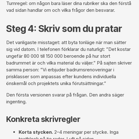
Tumregel: om någon bara läser dina rubriker ska den förstå
vad sidan handlar om och vilka frågor den besvarar.
Steg 4: Skriv som du pratar
Det vanligaste misstaget: att byta tonläge när man sätter
sig vid datorn. I telefonen förklarar du naturligt: ”Det kostar
ungefär 80 000 till 150 000 beroende på hur stort
badrummet är och vilka material du väljer.” På sajten skriver
samma person: ”Vi erbjuder badrumsrenoveringar i
prisklasser som anpassas efter kundens individuella
önskemål och projektets unika förutsättningar.”
Den första versionen svarar på frågan. Den andra säger
ingenting.
Konkreta skrivregler
Korta stycken.
2–4 meningar per stycke. Inga
textblock på tio rader. Luft på sidan.