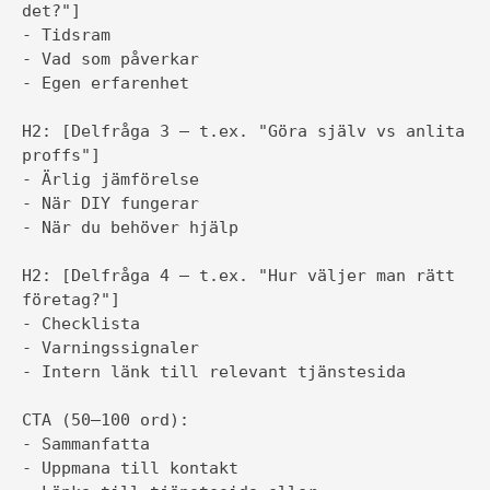
det?"]

- Tidsram

- Vad som påverkar

- Egen erfarenhet

H2: [Delfråga 3 — t.ex. "Göra själv vs anlita 
proffs"]

- Ärlig jämförelse

- När DIY fungerar

- När du behöver hjälp

H2: [Delfråga 4 — t.ex. "Hur väljer man rätt 
företag?"]

- Checklista

- Varningssignaler

- Intern länk till relevant tjänstesida

CTA (50–100 ord):

- Sammanfatta

- Uppmana till kontakt
