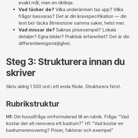
exakt mål, men en riktlinje.
Vad täcker de?
Vilka underämnen tas upp? Vilka
frågor besvaras? Det är din kravspecifikation — din
text bör täcka åtminstone samma saker, helst mer.
Vad missar de?
Saknas prisexempel? Lokala
detaljer? Egna bilder? Praktisk erfarenhet? Det är din
differentieringsmöjlighet.
Steg 3: Strukturera innan du
skriver
Skriv aldrig 1 500 ord i ett enda flöde. Strukturera först.
Rubrikstruktur
H1:
Din huvudfråga omformulerad till en rubrik. Fråga: ”Vad
kostar det att renovera ett badrum?” H1: ”Vad kostar en
badrumsrenovering? Priser, faktorer och exempel”