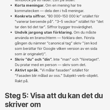
Korta meningar.
Om en mening har tre
kommatecken — dela den i två meningar.
Konkreta siffror.
”80 000–150 000 kr” istället för
”varierar beroende på”. ”3–5 veckor” istället för ”det
tar den tid det tar”. Siffror bygger trovärdighet.
Undvik jargong utan förklaring.
Om du måste
använda en branschterm — förklara den. Första
gången du nämner ”canonical tag” skriv ”(en kod
som berättar för Google vilken version av en sida
som är originalet)”.
Skriv ”du” och ”din”.
Inte ”man” och ”företaget”.
Du pratar med en person — skriv som det.
Aktivt språk.
”Vi målar fasaden” istället för
”Fasaden blir målad av oss.” Subjekt-verb-objekt.
Rakt på.
Steg 5: Visa att du kan det du
skriver om