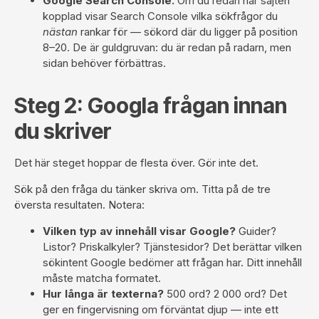
Google Search Console.
Om du redan har sajten
kopplad visar Search Console vilka sökfrågor du
nästan
rankar för — sökord där du ligger på position
8–20. De är guldgruvan: du är redan på radarn, men
sidan behöver förbättras.
Steg 2: Googla frågan innan
du skriver
Det här steget hoppar de flesta över. Gör inte det.
Sök på den fråga du tänker skriva om. Titta på de tre
översta resultaten. Notera:
Vilken typ av innehåll visar Google?
Guider?
Listor? Priskalkyler? Tjänstesidor? Det berättar vilken
sökintent Google bedömer att frågan har. Ditt innehåll
måste matcha formatet.
Hur långa är texterna?
500 ord? 2 000 ord? Det
ger en fingervisning om förväntat djup — inte ett