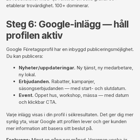
etablerar trovärdighet. 100+ dominerar.
Steg 6: Google-inlägg — håll
profilen aktiv
Google Företagsprofil har en inbyggd publiceringsmöjlighet.
Du kan publicera:
Nyheter/uppdateringar.
Ny tjänst, ny medarbetare,
ny lokal.
Erbjudanden.
Rabatter, kampanjer,
säsongserbjudanden — med start- och slutdatum.
Event.
Öppet hus, workshop, mässa — med datum
och klickbar CTA.
Varje inlägg visas i din profil i sökresultaten. Det ger dig mer
synlig yta, visar Google att profilen lever och ger kunden
mer information att basera sitt beslut på.
Frekvens:
Minst en gång per månad. Varannan vecka är