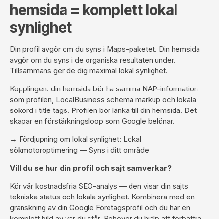
hemsida = komplett lokal
synlighet
Din profil avgör om du syns i Maps-paketet. Din hemsida
avgör om du syns i de organiska resultaten under.
Tillsammans ger de dig maximal lokal synlighet.
Kopplingen: din hemsida bör ha samma NAP-information
som profilen, LocalBusiness schema markup och lokala
sökord i title tags. Profilen bör länka till din hemsida. Det
skapar en förstärkningsloop som Google belönar.
→ Fördjupning om lokal synlighet:
Lokal
sökmotoroptimering — Syns i ditt område
Vill du se hur din profil och sajt samverkar?
Kör vår
kostnadsfria SEO-analys
— den visar din sajts
tekniska status och lokala synlighet. Kombinera med en
granskning av din Google Företagsprofil och du har en
komplett bild av var du står. Behöver du hjälp att förbättra