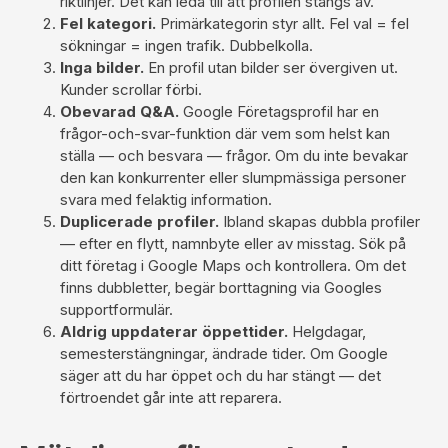
riktlinjer. Det kan leda till att profilen stängs av.
Fel kategori.
Primärkategorin styr allt. Fel val = fel
sökningar = ingen trafik. Dubbelkolla.
Inga bilder.
En profil utan bilder ser övergiven ut.
Kunder scrollar förbi.
Obevarad Q&A.
Google Företagsprofil har en
frågor-och-svar-funktion där vem som helst kan
ställa — och besvara — frågor. Om du inte bevakar
den kan konkurrenter eller slumpmässiga personer
svara med felaktig information.
Duplicerade profiler.
Ibland skapas dubbla profiler
— efter en flytt, namnbyte eller av misstag. Sök på
ditt företag i Google Maps och kontrollera. Om det
finns dubbletter, begär borttagning via Googles
supportformulär.
Aldrig uppdaterar öppettider.
Helgdagar,
semesterstängningar, ändrade tider. Om Google
säger att du har öppet och du har stängt — det
förtroendet går inte att reparera.