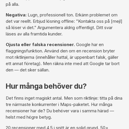
på alla.
Negativa:
Lugn, professionell ton. Erkänn problemet om
det var reellt. Erbjud lösning offline: ”Kontakta oss på [mejl]
så löser vi det.” Argumentera aldrig offentligt. Ditt svar
läses av alla framtida kunder.
Ojusta eller falska recensioner.
Google har en
flaggningsfunktion. Använd den om en recension bryter
mot riktlinjerna (innehåller hattal, är uppenbart falsk, gäller
ett annat företag). Men räkna inte med att Google tar bort
den — det sker sällan.
Hur många behöver du?
Det finns inget magiskt antal. Men som riktlinje: titta på dina
tre närmaste konkurrenter i Maps-paketet. Hur många
recensioner har de? Du behöver vara i samma härad —
helst med högre betyg.
20 recensioner med 4,5 i snitt är en solid grund. 50+