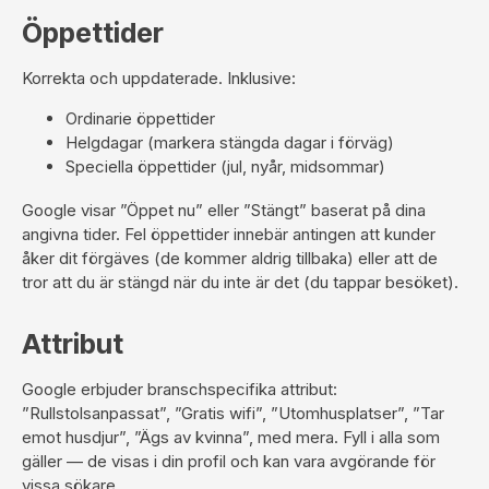
Öppettider
Korrekta och uppdaterade. Inklusive:
Ordinarie öppettider
Helgdagar (markera stängda dagar i förväg)
Speciella öppettider (jul, nyår, midsommar)
Google visar ”Öppet nu” eller ”Stängt” baserat på dina
angivna tider. Fel öppettider innebär antingen att kunder
åker dit förgäves (de kommer aldrig tillbaka) eller att de
tror att du är stängd när du inte är det (du tappar besöket).
Attribut
Google erbjuder branschspecifika attribut:
”Rullstolsanpassat”, ”Gratis wifi”, ”Utomhusplatser”, ”Tar
emot husdjur”, ”Ägs av kvinna”, med mera. Fyll i alla som
gäller — de visas i din profil och kan vara avgörande för
vissa sökare.