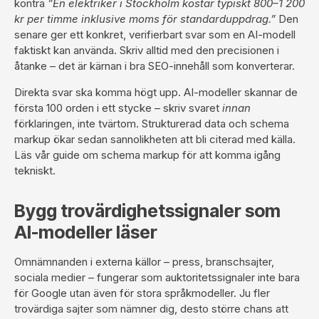
kontra
”En elektriker i Stockholm kostar typiskt 800–1 200
kr per timme inklusive moms för standarduppdrag.”
Den
senare ger ett konkret, verifierbart svar som en AI-modell
faktiskt kan använda. Skriv alltid med den precisionen i
åtanke – det är kärnan i bra
SEO-innehåll som konverterar
.
Direkta svar ska komma högt upp. AI-modeller skannar de
första 100 orden i ett stycke – skriv svaret
innan
förklaringen, inte tvärtom. Strukturerad data och schema
markup ökar sedan sannolikheten att bli citerad med källa.
Läs
vår guide om schema markup
för att komma igång
tekniskt.
Bygg trovärdighetssignaler som
AI-modeller läser
Omnämnanden i externa källor – press, branschsajter,
sociala medier – fungerar som auktoritetssignaler inte bara
för Google utan även för stora språkmodeller. Ju fler
trovärdiga sajter som nämner dig, desto större chans att