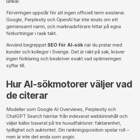
länkar.
Förvirringen uppstår för att ingen officiell term existerar.
Google, Perplexity och OpenAI har inte enats om ett
gemensamt namn, och marknadsförare hittar på egna
förkortningar i rask takt.
Använd begreppet
SEO för AI-sök
när du pratar med
kunder och kollegor i Sverige. Det är rakt på sak, kräver
ingen förklaring och beskriver exakt vad optimeringen
syftar till.
Hur AI-sökmotorer väljer vad
de citerar
Modeller som Google AI Overviews, Perplexity och
ChatGPT Search hämtar från indexerat webbinnehåll och
väljer källor baserat på tre huvudfaktorer: faktarenhet,
tydlighet och auktoritet. Din rankningsposition spelar roll –
men är inte det enda som avgör.