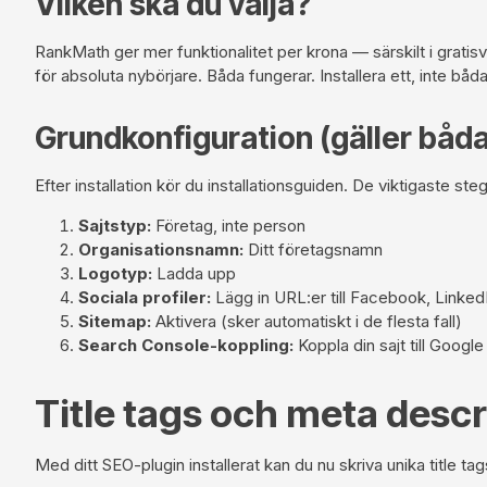
Vilken ska du välja?
RankMath ger mer funktionalitet per krona — särskilt i gratisv
för absoluta nybörjare. Båda fungerar. Installera ett, inte bå
Grundkonfiguration (gäller båda
Efter installation kör du installationsguiden. De viktigaste ste
Sajtstyp:
Företag, inte person
Organisationsnamn:
Ditt företagsnamn
Logotyp:
Ladda upp
Sociala profiler:
Lägg in URL:er till Facebook, Linked
Sitemap:
Aktivera (sker automatiskt i de flesta fall)
Search Console-koppling:
Koppla din sajt till Googl
Title tags och meta descr
Med ditt SEO-plugin installerat kan du nu skriva unika title t