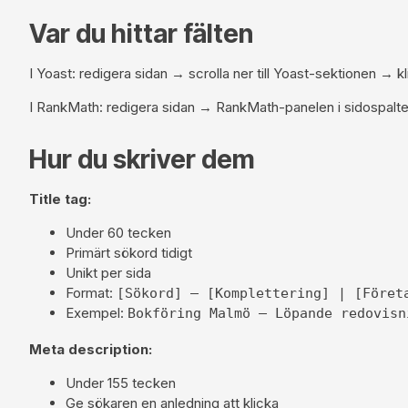
Var du hittar fälten
I Yoast: redigera sidan → scrolla ner till Yoast-sektionen → k
I RankMath: redigera sidan → RankMath-panelen i sidospalten 
Hur du skriver dem
Title tag:
Under 60 tecken
Primärt sökord tidigt
Unikt per sida
Format:
[Sökord] — [Komplettering] | [Föret
Exempel:
Bokföring Malmö — Löpande redovisn
Meta description:
Under 155 tecken
Ge sökaren en anledning att klicka