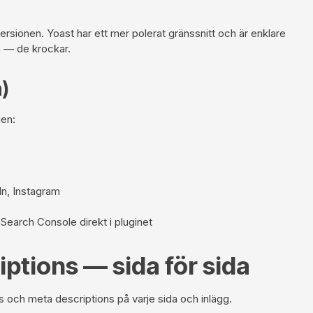
ersionen. Yoast har ett mer polerat gränssnitt och är enklare
da — de krockar.
)
gen:
In, Instagram
e Search Console direkt i pluginet
iptions — sida för sida
ags och meta descriptions på varje sida och inlägg.