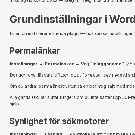
misstag du ska undvika — steg för steg, utan att du behöver
Grundinställningar i Wor
Innan du installerar ett enda plugin — fixa dessa inställningar
Permalänkar
Inställningar → Permalänkar → Välj ”Inläggsnamn”
(
/%p
Det ger rena, läsbara URL:er:
dittforetag.se/redovisn
Om du ändrar permalänkstruktur på en befintlig sajt med inde
Alla gamla URL:er slutar fungera om du inte sätter upp 301-red
hjälp.
Synlighet för sökmotorer
Inställningar → Läsning → Kontrollera att ”Uppmana
sö