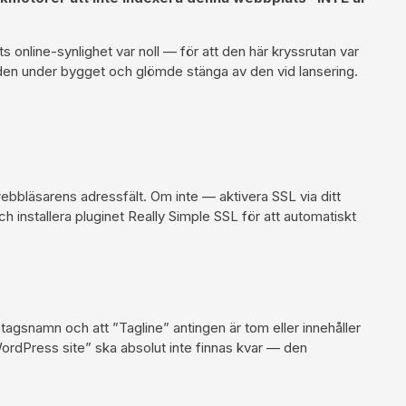
ts online-synlighet var noll — för att den här kryssrutan var
e den under bygget och glömde stänga av den vid lansering.
webbläsarens adressfält. Om inte — aktivera SSL via ditt
ch installera pluginet Really Simple SSL för att automatiskt
öretagsnamn och att ”Tagline” antingen är tom eller innehåller
WordPress site” ska absolut inte finnas kvar — den