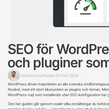
SEO för WordPres
och pluginer som
Hampus Junhager
18 maj 2026
WordPress driver majoriteten av alla svenska småföretagssaj
flexibel, med ett stort ekosystem av plugins och teman. Men
WordPress-sajt som installerats utan SEO-konfiguration har 
Den här guiden går igenom exakt vilka inställningar du behöver 