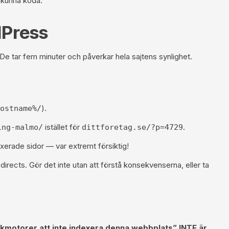
 kunna koda.
dPress
. De tar fem minuter och påverkar hela sajtens synlighet.
).
ostname%/
istället för
.
ing-malmo/
dittforetag.se/?p=4729
xerade sidor — var extremt försiktig!
irects. Gör det inte utan att förstå konsekvenserna, eller ta
kmotorer
att inte indexera denna webbplats” INTE är