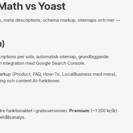
Math vs Yoast
tags, meta descriptions, schema markup, sitemaps och mer —
n)
criptions per sida, automatisk sitemap, grundläggande
ch integration med Google Search Console.
 markup (Product, FAQ, How-To, LocalBusiness med mera),
ing och content AI-funktioner.
e funktionalitet i
gratisversionen
.
Premium
(~1 200 kr/år)
ehållsanalys.