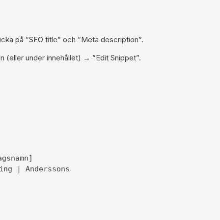
licka på ”SEO title” och ”Meta description”.
(eller under innehållet) → ”Edit Snippet”.
agsnamn]
ing | Anderssons