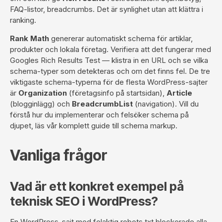
FAQ-listor, breadcrumbs. Det är synlighet utan att klättra i
ranking.
Rank Math
genererar automatiskt schema för artiklar,
produkter och lokala företag. Verifiera att det fungerar med
Googles Rich Results Test
— klistra in en URL och se vilka
schema-typer som detekteras och om det finns fel. De tre
viktigaste schema-typerna för de flesta WordPress-sajter
är
Organization
(företagsinfo på startsidan),
Article
(blogginlägg) och
BreadcrumbList
(navigation). Vill du
förstå hur du implementerar och felsöker schema på
djupet, läs vår
komplett guide till schema markup
.
Vanliga frågor
Vad är ett konkret exempel på
teknisk SEO i WordPress?
En WordPress-sajt med felaktig robots.txt blockerade alla