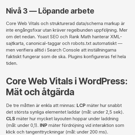
Nivå 3 — Löpande arbete
Core Web Vitals och strukturerad data/schema markup är
inte engångsfixar utan kräver regelbunden uppföljning. Mer
om det nedan. Yoast SEO och Rank Math hanterar XML-
sajtkarta, canonical-taggar och robots.txt automatiskt —
men verifiera alltid i Search Console att inställningarna
faktiskt fungerar som de ska. Plugins konfigureras fel hela
tiden.
Core Web Vitals i WordPress:
Mät och åtgärda
De tre måtten är enkla att minnas:
LCP
mäter hur snabbt
det största synliga elementet laddar (mål: under 2,5 sek).
CLS
mäter hur mycket layouten hoppar under laddning
(mål: under 0,1).
INP
mäter fördröjning vid interaktion som
klick och tangenttryckningar (mål: under 200 ms).