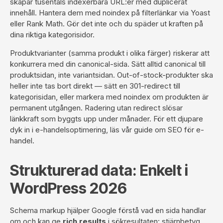
skapar tusentals indexerbara URL:er med duplicerat
innehåll. Hantera dem med noindex på filterlänkar via Yoast
eller Rank Math. Gör det inte och du späder ut kraften på
dina riktiga kategorisidor.
Produktvarianter (samma produkt i olika färger) riskerar att
konkurrera med din canonical-sida. Sätt alltid canonical till
produktsidan, inte variantsidan. Out-of-stock-produkter ska
heller inte tas bort direkt — sätt en 301-redirect till
kategorisidan, eller markera med noindex om produkten är
permanent utgången. Radering utan redirect slösar
länkkraft som byggts upp under månader. För ett djupare
dyk in i e-handelsoptimering, läs vår guide om
SEO för e-
handel
.
Strukturerad data: Enkelt i
WordPress 2026
Schema markup hjälper Google förstå vad en sida handlar
om och kan ge
rich results
i sökresultaten: stjärnbetyg,