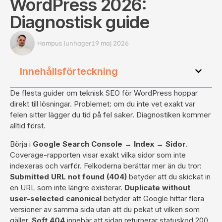
WordPress 2026:
Diagnostisk guide
Hampus Junhager
19 maj 2026
Innehållsförteckning
De flesta guider om teknisk SEO för WordPress hoppar
direkt till lösningar. Problemet: om du inte vet exakt var
felen sitter lägger du tid på fel saker. Diagnostiken kommer
alltid först.
Börja i
Google Search Console → Index → Sidor
.
Coverage-rapporten visar exakt vilka sidor som inte
indexeras och varför. Felkoderna berättar mer än du tror:
Submitted URL not found (404)
betyder att du skickat in
en URL som inte längre existerar.
Duplicate without
user-selected canonical
betyder att Google hittar flera
versioner av samma sida utan att du pekat ut vilken som
gäller.
Soft 404
innebär att sidan returnerar statuskod 200