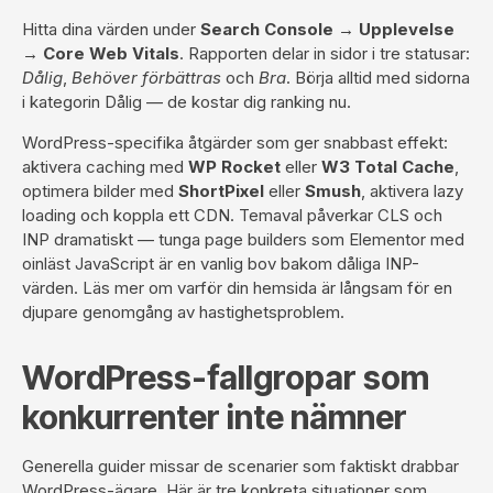
Hitta dina värden under
Search Console → Upplevelse
→ Core Web Vitals
. Rapporten delar in sidor i tre statusar:
Dålig
,
Behöver förbättras
och
Bra
. Börja alltid med sidorna
i kategorin Dålig — de kostar dig ranking nu.
WordPress-specifika åtgärder som ger snabbast effekt:
aktivera caching med
WP Rocket
eller
W3 Total Cache
,
optimera bilder med
ShortPixel
eller
Smush
, aktivera lazy
loading och koppla ett CDN. Temaval påverkar CLS och
INP dramatiskt — tunga page builders som Elementor med
oinläst JavaScript är en vanlig bov bakom dåliga INP-
värden. Läs mer om
varför din hemsida är långsam
för en
djupare genomgång av hastighetsproblem.
WordPress-fallgropar som
konkurrenter inte nämner
Generella guider missar de scenarier som faktiskt drabbar
WordPress-ägare. Här är tre konkreta situationer som