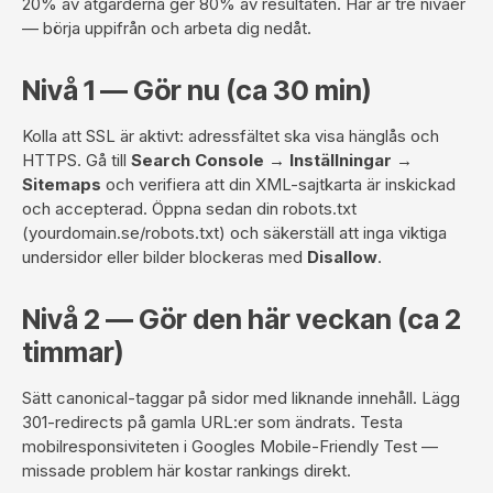
20% av åtgärderna ger 80% av resultaten. Här är tre nivåer
— börja uppifrån och arbeta dig nedåt.
Nivå 1 — Gör nu (ca 30 min)
Kolla att SSL är aktivt: adressfältet ska visa hänglås och
HTTPS. Gå till
Search Console → Inställningar →
Sitemaps
och verifiera att din XML-sajtkarta är inskickad
och accepterad. Öppna sedan din robots.txt
(yourdomain.se/robots.txt) och säkerställ att inga viktiga
undersidor eller bilder blockeras med
Disallow
.
Nivå 2 — Gör den här veckan (ca 2
timmar)
Sätt canonical-taggar på sidor med liknande innehåll. Lägg
301-redirects på gamla URL:er som ändrats. Testa
mobilresponsiviteten i
Googles Mobile-Friendly Test
—
missade problem här kostar rankings direkt.