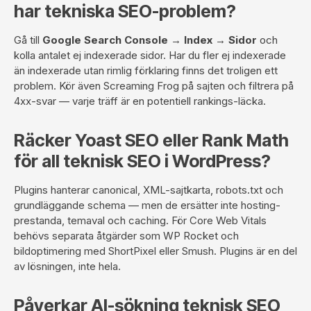
har tekniska SEO-problem?
Gå till
Google Search Console → Index → Sidor
och
kolla antalet ej indexerade sidor. Har du fler ej indexerade
än indexerade utan rimlig förklaring finns det troligen ett
problem. Kör även Screaming Frog på sajten och filtrera på
4xx-svar — varje träff är en potentiell rankings-läcka.
Räcker Yoast SEO eller Rank Math
för all teknisk SEO i WordPress?
Plugins hanterar canonical, XML-sajtkarta, robots.txt och
grundläggande schema — men de ersätter inte hosting-
prestanda, temaval och caching. För Core Web Vitals
behövs separata åtgärder som WP Rocket och
bildoptimering med ShortPixel eller Smush. Plugins är en del
av lösningen, inte hela.
Påverkar AI-sökning teknisk SEO